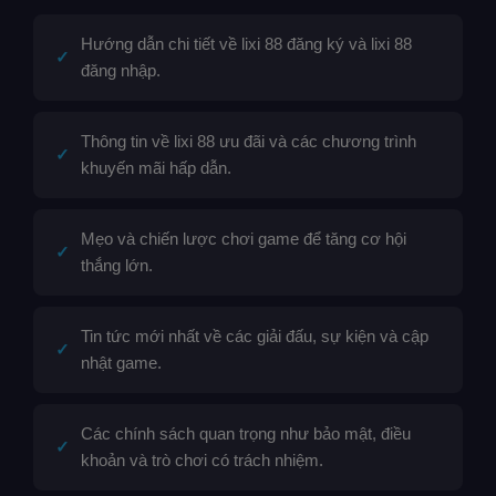
Hướng dẫn chi tiết về lixi 88 đăng ký và lixi 88
đăng nhập.
Thông tin về lixi 88 ưu đãi và các chương trình
khuyến mãi hấp dẫn.
Mẹo và chiến lược chơi game để tăng cơ hội
thắng lớn.
Tin tức mới nhất về các giải đấu, sự kiện và cập
nhật game.
Các chính sách quan trọng như bảo mật, điều
khoản và trò chơi có trách nhiệm.