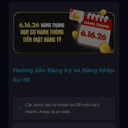
Hướng dẫn Đăng Ký và Đăng Nhập
lixi 88
Các bước tạo tài khoản lixi 88 một cách
nhanh chóng và an toàn.