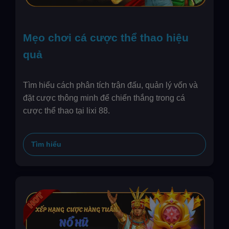
Mẹo chơi cá cược thể thao hiệu
quả
Tìm hiểu cách phân tích trận đấu, quản lý vốn và
đặt cược thông minh để chiến thắng trong cá
cược thể thao tại lixi 88.
Tìm hiểu