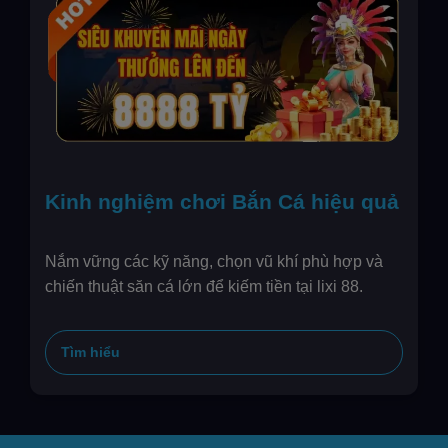
Kinh nghiệm chơi Bắn Cá hiệu quả
Nắm vững các kỹ năng, chọn vũ khí phù hợp và
chiến thuật săn cá lớn để kiếm tiền tại lixi 88.
Tìm hiểu