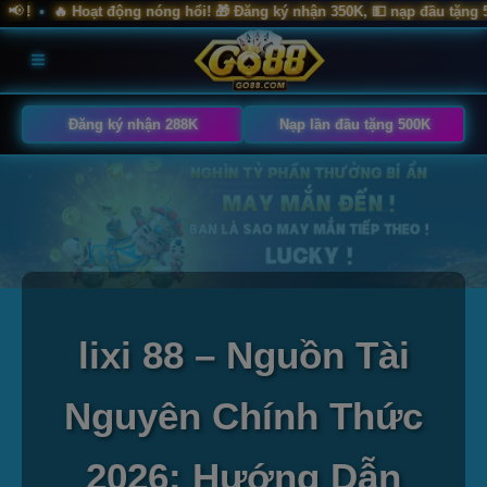
📢
oạt động nóng hổi! 🎁 Đăng ký nhận 350K, 💵 nạp đầu tặng 500K, ⭐ tham
Đăng ký nhận 288K
Nạp lần đầu tặng 500K
lixi 88 – Nguồn Tài
Nguyên Chính Thức
2026: Hướng Dẫn