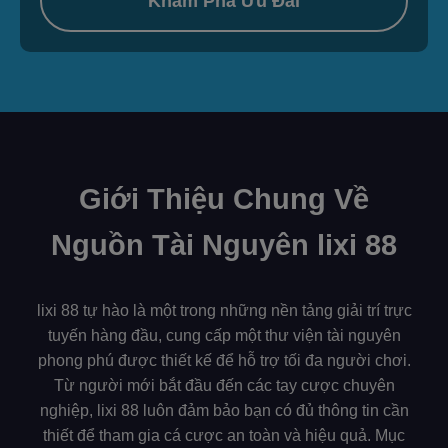
Khám Phá Ưu Đãi
Giới Thiệu Chung Về
Nguồn Tài Nguyên lixi 88
lixi 88 tự hào là một trong những nền tảng giải trí trực
tuyến hàng đầu, cung cấp một thư viện tài nguyên
phong phú được thiết kế để hỗ trợ tối đa người chơi.
Từ người mới bắt đầu đến các tay cược chuyên
nghiệp, lixi 88 luôn đảm bảo bạn có đủ thông tin cần
thiết để tham gia cá cược an toàn và hiệu quả. Mục