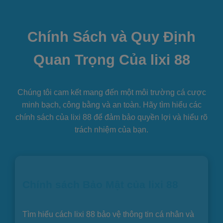
Chính Sách và Quy Định
Quan Trọng Của lixi 88
Chúng tôi cam kết mang đến một môi trường cá cược
minh bạch, công bằng và an toàn. Hãy tìm hiểu các
chính sách của lixi 88 để đảm bảo quyền lợi và hiểu rõ
trách nhiệm của bạn.
Chính sách Bảo Mật của lixi 88
Tìm hiểu cách lixi 88 bảo vệ thông tin cá nhân và