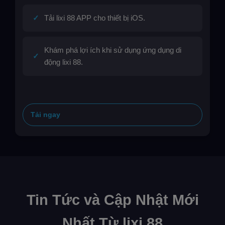
Tải lixi 88 APP cho thiết bị iOS.
Khám phá lợi ích khi sử dụng ứng dụng di
động lixi 88.
Tải ngay
Tin Tức và Cập Nhật Mới
Nhất Từ lixi 88