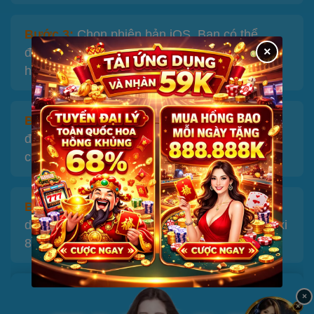
Bước 3:
Chọn phiên bản iOS. Bạn có thể
×
được yêu cầu cài đặt cấu hình hoặc chuyển
hướng đến App Store.
Bước 4:
Nếu là cài đặt cấu hình, hãy vào Cài
đặt > Cài đặt chung > Quản lý thiết bị > Chọn
cấu hình lixi 88 và tin cậy.
Bước 5:
Sau khi cài đặt hoàn tất, mở ứng
dụng lixi 88, đăng nhập lixi 88 hoặc đăng ký lixi
88 tài khoản mới.
×