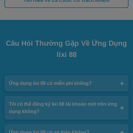
Tìm Hiểu Về Cá Cược Có Trách Nhiệm
Câu Hỏi Thường Gặp Về Ứng Dụng
lixi 88
+
Ứng dụng lixi 88 có miễn phí không?
Có, ứng dụng di động lixi 88 hoàn toàn miễn phí để tải
Tôi có thể đăng ký lixi 88 tài khoản mới trên ứng
+
xuống và cài đặt trên cả thiết bị Android và iOS. Bạn
dụng không?
chỉ cần có kết nối internet để truy cập các trò chơi và
dịch vụ.
Chắc chắn rồi! Bạn có thể dễ dàng đăng ký lixi 88 tài
+
Ứng dụng lixi 88 có an toàn không?