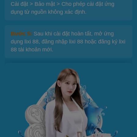
Cài đặt > Bảo mật > Cho phép cài đặt ứng
dụng từ nguồn không xác định.
Bước 5:
Sau khi cài đặt hoàn tất, mở ứng
dụng lixi 88, đăng nhập lixi 88 hoặc đăng ký lixi
88 tài khoản mới.