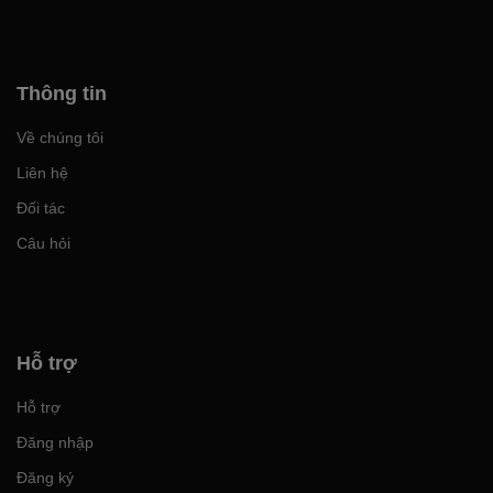
Thông tin
Về chúng tôi
Liên hệ
Đối tác
Câu hỏi
Hỗ trợ
Hỗ trợ
Đăng nhập
Đăng ký