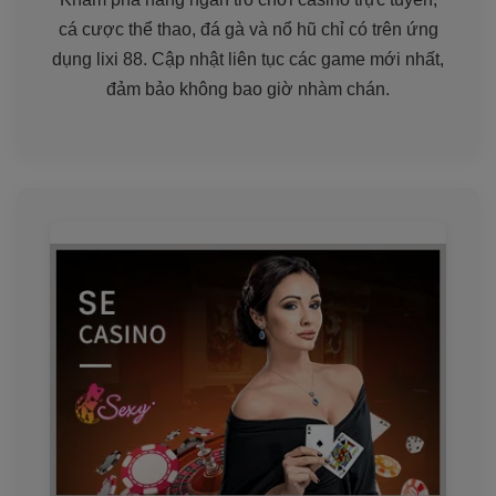
cá cược thể thao, đá gà và nổ hũ chỉ có trên ứng
dụng lixi 88. Cập nhật liên tục các game mới nhất,
đảm bảo không bao giờ nhàm chán.