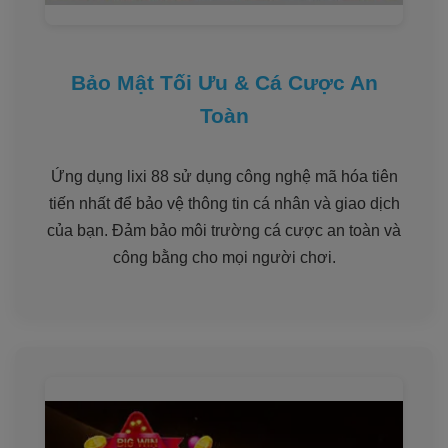
Bảo Mật Tối Ưu & Cá Cược An
Toàn
Ứng dụng lixi 88 sử dụng công nghệ mã hóa tiên
tiến nhất để bảo vệ thông tin cá nhân và giao dịch
của bạn. Đảm bảo môi trường cá cược an toàn và
công bằng cho mọi người chơi.