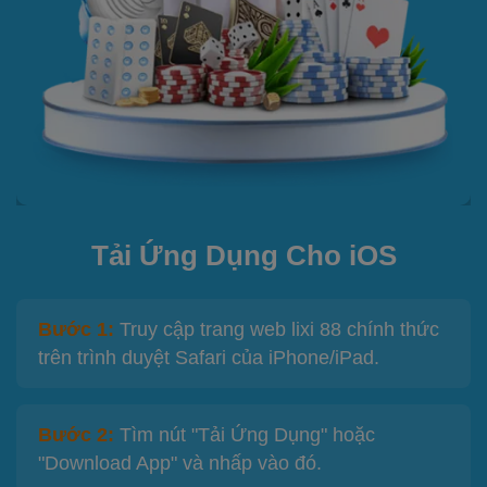
Tải Ứng Dụng Cho iOS
Bước 1:
Truy cập trang web lixi 88 chính thức
trên trình duyệt Safari của iPhone/iPad.
Bước 2:
Tìm nút "Tải Ứng Dụng" hoặc
"Download App" và nhấp vào đó.