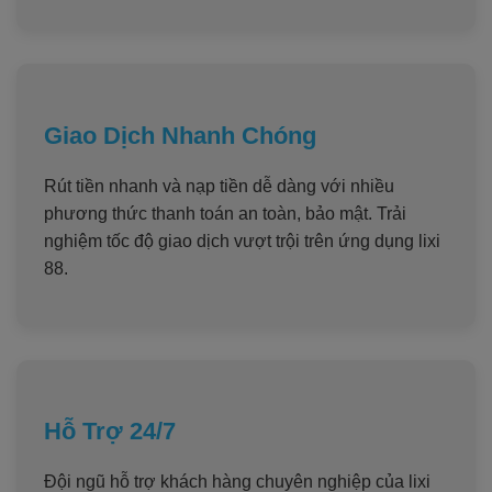
Giao Dịch Nhanh Chóng
Rút tiền nhanh và nạp tiền dễ dàng với nhiều
phương thức thanh toán an toàn, bảo mật. Trải
nghiệm tốc độ giao dịch vượt trội trên ứng dụng lixi
88.
Hỗ Trợ 24/7
Đội ngũ hỗ trợ khách hàng chuyên nghiệp của lixi