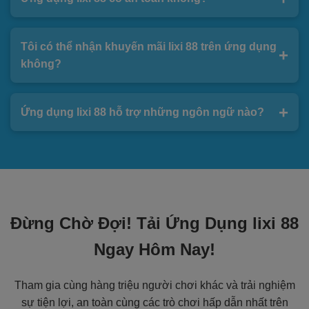
khoản mới trực tiếp trên ứng dụng di động. Quá trình
đăng ký nhanh chóng và đơn giản, chỉ mất vài phút để
Tuyệt đối an toàn. Ứng dụng lixi 88 sử dụng công
hoàn tất.
Tôi có thể nhận khuyến mãi lixi 88 trên ứng dụng
+
nghệ mã hóa SSL tiên tiến nhất để bảo vệ dữ liệu cá
không?
nhân và giao dịch của bạn. Chúng tôi cam kết cá cược
an toàn và bảo mật.
Có, bạn sẽ nhận được các chương trình khuyến mãi
+
Ứng dụng lixi 88 hỗ trợ những ngôn ngữ nào?
lixi 88 độc quyền và tiền thưởng đặc biệt khi sử dụng
ứng dụng di động. Hãy thường xuyên kiểm tra mục
Ứng dụng lixi 88 hỗ trợ nhiều ngôn ngữ, bao gồm
khuyến mãi để không bỏ lỡ.
tiếng Việt, để đảm bảo trải nghiệm tốt nhất cho người
dùng tại thị trường Việt Nam.
Đừng Chờ Đợi! Tải Ứng Dụng lixi 88
Ngay Hôm Nay!
Tham gia cùng hàng triệu người chơi khác và trải nghiệm
sự tiện lợi, an toàn cùng các trò chơi hấp dẫn nhất trên