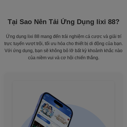
Tại Sao Nên Tải Ứng Dụng lixi 88?
Ứng dụng lixi 88 mang đến trải nghiệm cá cược và giải trí
trực tuyến vượt trội, tối ưu hóa cho thiết bị di động của bạn.
Với ứng dụng, bạn sẽ không bỏ lỡ bất kỳ khoảnh khắc nào
của niềm vui và cơ hội chiến thắng.