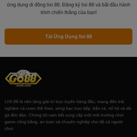
ứng dụng di động lixi 88. Đăng ký lixi 88 và bắt đầu hành
trình chiến thắng của bạn!
Tải Ứng Dụng lixi 88
LIXI 88 là nền tảng giải trí trực tuyến hàng đầu, mang đến trải
nghiệm cá cược thể thao, sòng bạc trực tiếp, bắn cá, nổ hũ và đá
gà độc đáo. Chúng tôi cam kết cung cấp một môi trường chơi
game công bằng, an toàn và chuyên nghiệp cho tất cả người
chơi.