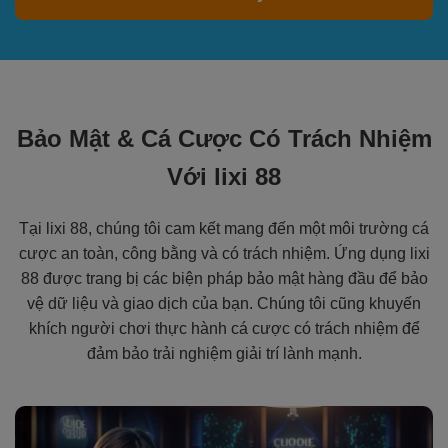
Bảo Mật & Cá Cược Có Trách Nhiệm
Với lixi 88
Tại lixi 88, chúng tôi cam kết mang đến một môi trường cá
cược an toàn, công bằng và có trách nhiệm. Ứng dụng lixi
88 được trang bị các biện pháp bảo mật hàng đầu để bảo
vệ dữ liệu và giao dịch của bạn. Chúng tôi cũng khuyến
khích người chơi thực hành cá cược có trách nhiệm để
đảm bảo trải nghiệm giải trí lành mạnh.