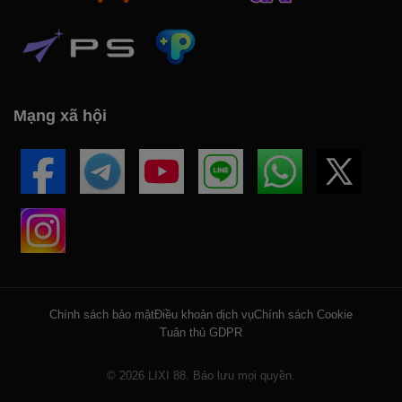
Mạng xã hội
Chính sách bảo mật
Điều khoản dịch vụ
Chính sách Cookie
Tuân thủ GDPR
©
2026
LIXI 88. Bảo lưu mọi quyền.