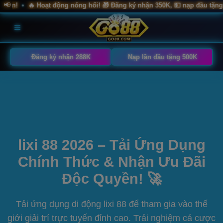
📢
ạt động nóng hổi! 🎁 Đăng ký nhận 350K, 💵 nạp đầu tặng 500K, ⭐ tham 
Đăng ký nhận 288K
Nạp lần đầu tặng 500K
lixi 88 2026 – Tải Ứng Dụng
Chính Thức & Nhận Ưu Đãi
Độc Quyền! 🚀
Tải ứng dụng di động lixi 88 để tham gia vào thế
giới giải trí trực tuyến đỉnh cao. Trải nghiệm cá cược