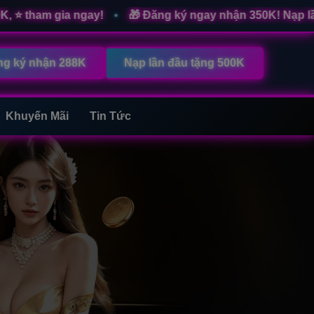
ia ngay!
•
🎁 Đăng ký ngay nhận 350K! Nạp lần đầu tặng 
ng ký nhận 288K
Nạp lần đầu tặng 500K
Khuyến Mãi
Tin Tức