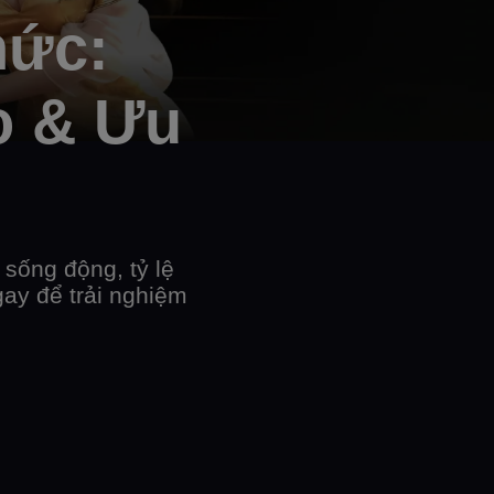
hức:
o & Ưu
 sống động, tỷ lệ
gay để trải nghiệm