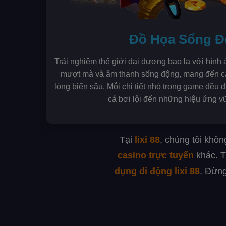
Đồ Họa Sống 
Trải nghiệm thế giới đại dương bao la với hình
mượt mà và âm thanh sống động, mang đến c
lòng biển sâu. Mỗi chi tiết nhỏ trong game đều 
cá bơi lội đến những hiệu ứng vũ
Tại
lixi 88
, chúng tôi khô
casino trực tuyến
khác. T
dụng di động lixi 88
. Đừng