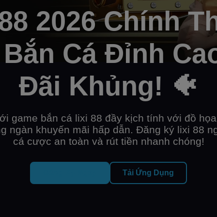
i 88 2026 Chính T
Bắn Cá Đỉnh Ca
Đãi Khủng! 🐠
i game bắn cá lixi 88 đầy kịch tính với đồ họa
g ngàn khuyến mãi hấp dẫn. Đăng ký lixi 88 n
cá cược an toàn và rút tiền nhanh chóng!
Đăng Ký Ngay
Tải Ứng Dụng