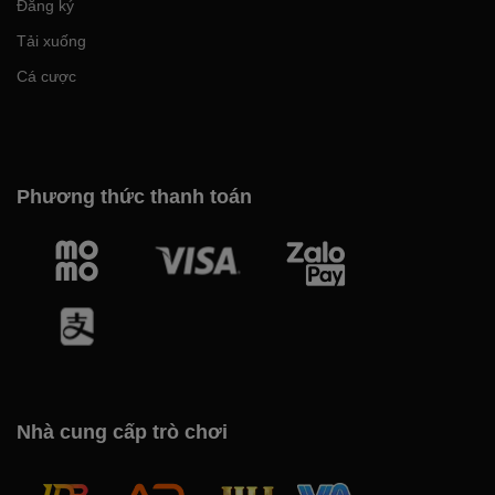
Đăng ký
Tải xuống
Cá cược
Phương thức thanh toán
Nhà cung cấp trò chơi