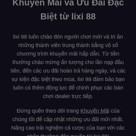
Khuyến Mãi và Ưu Đãi Đặc
Biệt từ lixi 88
lixi 88 luôn chào đón người chơi mới và tri ân
những thành viên trung thành bằng vô số
chương trình khuyến mãi hấp dẫn. Từ tiền
thưởng chào mừng ấn tượng cho lần nạp đầu
tiên, đến các ưu đãi hoàn trả hàng ngày, và các
sự kiện đặc biệt theo mùa, lixi 88 đảm bảo bạn
luôn có thêm động lực để chinh phục các bàn
chơi dealer trực tiếp.
Đừng quên theo dõi trang
Khuyến Mãi
của
chúng tôi để cập nhật những ưu đãi mới nhất.
Nâng cao trải nghiệm cá cược của bạn với các