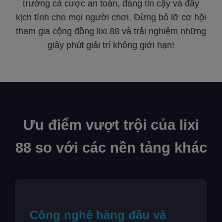
trường cá cược an toàn, đáng tin cậy và đầy
kịch tính cho mọi người chơi. Đừng bỏ lỡ cơ hội
tham gia cộng đồng lixi 88 và trải nghiệm những
giây phút giải trí không giới hạn!
Ưu điểm vượt trội của lixi
88 so với các nền tảng khác
Công nghệ hàng đầu và