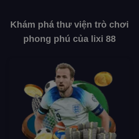
Khám phá thư viện trò chơi
phong phú của lixi 88