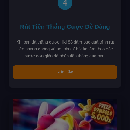
4
Rút Tiền Thắng Cược Dễ Dàng
Khi bạn đã thắng cược, lixi 88 đảm bảo quá trình rút
tiền nhanh chóng và an toàn. Chỉ cần làm theo các
bước đơn giản để nhận tiền thắng của bạn.
Rút Tiền