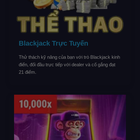
Blackjack Trực Tuyến
Thử thách kỹ năng của bạn với trò Blackjack kinh
điển, đối đầu trực tiếp với dealer và cố gắng đạt
21 điểm.