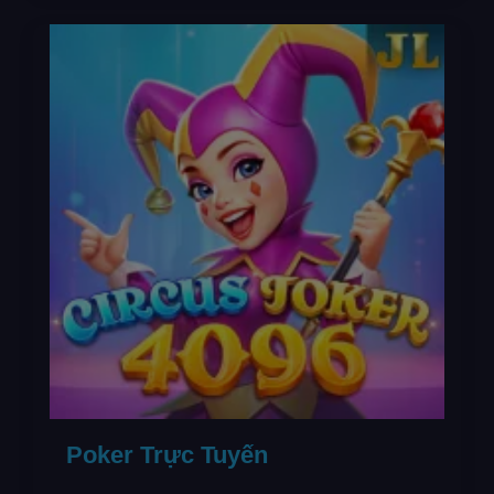
Poker Trực Tuyến