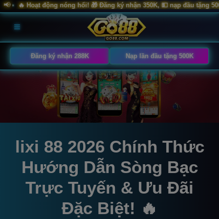
📢
ng nóng hổi! 🎁 Đăng ký nhận 350K, 💵 nạp đầu tặng 500K, ⭐ tham gia n
Đăng ký nhận 288K
Nạp lần đầu tặng 500K
lixi 88 2026 Chính Thức
Hướng Dẫn Sòng Bạc
Trực Tuyến & Ưu Đãi
Đặc Biệt! 🔥