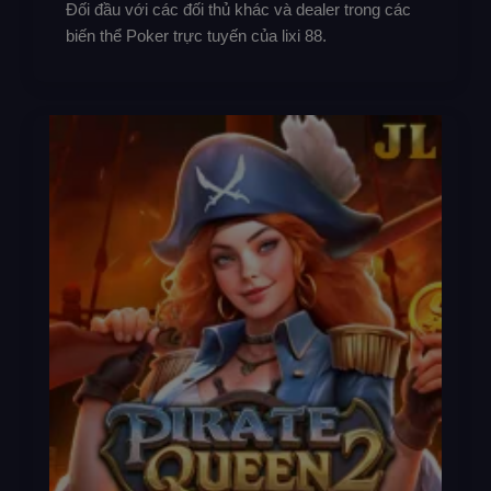
Đối đầu với các đối thủ khác và dealer trong các
biến thể Poker trực tuyến của lixi 88.