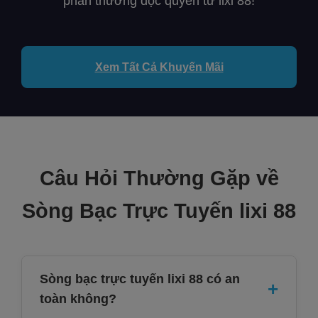
phần thưởng độc quyền từ lixi 88!
Xem Tất Cả Khuyến Mãi
Câu Hỏi Thường Gặp về
Sòng Bạc Trực Tuyến lixi 88
Sòng bạc trực tuyến lixi 88 có an
+
toàn không?