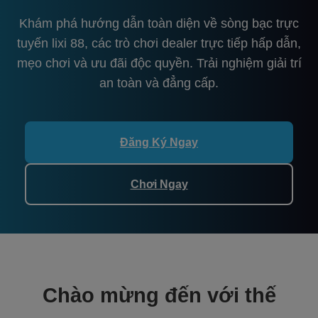
Khám phá hướng dẫn toàn diện về sòng bạc trực
tuyến lixi 88, các trò chơi dealer trực tiếp hấp dẫn,
mẹo chơi và ưu đãi độc quyền. Trải nghiệm giải trí
an toàn và đẳng cấp.
Đăng Ký Ngay
Chơi Ngay
Chào mừng đến với thế