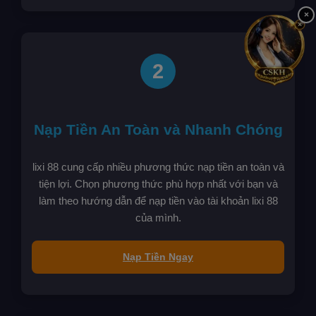
×
2
Nạp Tiền An Toàn và Nhanh Chóng
lixi 88 cung cấp nhiều phương thức nạp tiền an toàn và
tiện lợi. Chọn phương thức phù hợp nhất với bạn và
làm theo hướng dẫn để nạp tiền vào tài khoản lixi 88
của mình.
Nạp Tiền Ngay