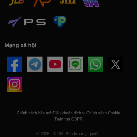
Mạng xã hội
Chính sách bảo mật
Điều khoản dịch vụ
Chính sách Cookie
Tuân thủ GDPR
©
2026
LIXI 88. Bảo lưu mọi quyền.