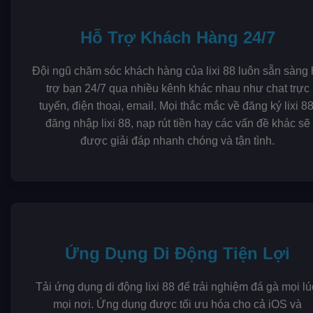
Hỗ Trợ Khách Hàng 24/7
Đội ngũ chăm sóc khách hàng của lixi 88 luôn sẵn sàng 
trợ bạn 24/7 qua nhiều kênh khác nhau như chat trực
tuyến, điện thoại, email. Mọi thắc mắc về đăng ký lixi 88
đăng nhập lixi 88, nạp rút tiền hay các vấn đề khác sẽ
được giải đáp nhanh chóng và tận tình.
Ứng Dụng Di Động Tiện Lợi
Tải ứng dụng di động lixi 88 để trải nghiệm đá gà mọi lú
mọi nơi. Ứng dụng được tối ưu hóa cho cả iOS và