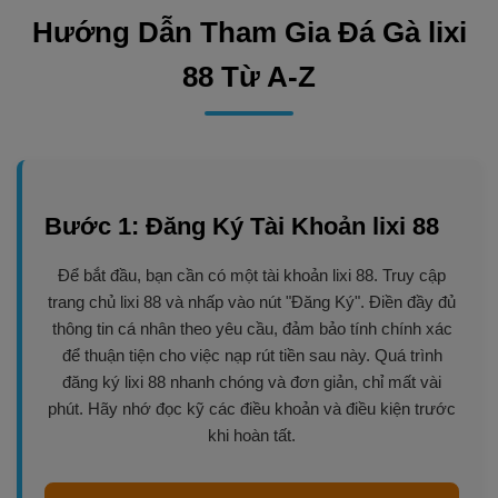
Hướng Dẫn Tham Gia Đá Gà lixi
88 Từ A-Z
Bước 1: Đăng Ký Tài Khoản lixi 88
Để bắt đầu, bạn cần có một tài khoản lixi 88. Truy cập
trang chủ lixi 88 và nhấp vào nút "Đăng Ký". Điền đầy đủ
thông tin cá nhân theo yêu cầu, đảm bảo tính chính xác
để thuận tiện cho việc nạp rút tiền sau này. Quá trình
đăng ký lixi 88 nhanh chóng và đơn giản, chỉ mất vài
phút. Hãy nhớ đọc kỹ các điều khoản và điều kiện trước
khi hoàn tất.