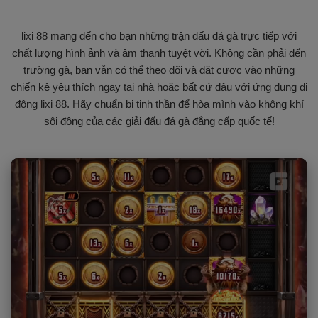
lixi 88 mang đến cho bạn những trận đấu đá gà trực tiếp với
chất lượng hình ảnh và âm thanh tuyệt vời. Không cần phải đến
trường gà, bạn vẫn có thể theo dõi và đặt cược vào những
chiến kê yêu thích ngay tại nhà hoặc bất cứ đâu với ứng dụng di
động lixi 88. Hãy chuẩn bị tinh thần để hòa mình vào không khí
sôi động của các giải đấu đá gà đẳng cấp quốc tế!