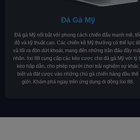
Đá Gà Mỹ
Đá gà Mỹ nổi bật với phong cách chiến đấu mạnh mẽ, tố
độ và kỹ thuật cao. Các chiến kê Mỹ thường có thể lực tố
và lối ra đòn dứt khoát, mang đến những trận đấu đầy m
nhãn. lixi 88 cung cấp các kèo cược cho đá gà Mỹ với tỷ 
kèo hấp dẫn, cho phép người chơi trải nghiệm sự khác
biệt và đặt cược vào những chú gà chiến hàng đầu thế
giới. Khám phá ngay trên ứng dụng di động lixi 88.