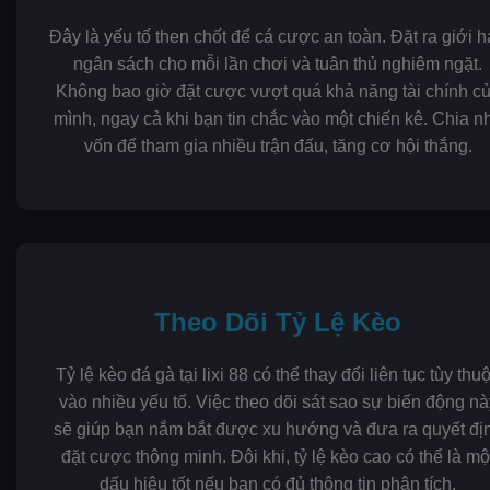
Đây là yếu tố then chốt để cá cược an toàn. Đặt ra giới 
ngân sách cho mỗi lần chơi và tuân thủ nghiêm ngặt.
Không bao giờ đặt cược vượt quá khả năng tài chính c
mình, ngay cả khi bạn tin chắc vào một chiến kê. Chia n
vốn để tham gia nhiều trận đấu, tăng cơ hội thắng.
Theo Dõi Tỷ Lệ Kèo
Tỷ lệ kèo đá gà tại lixi 88 có thể thay đổi liên tục tùy thu
vào nhiều yếu tố. Việc theo dõi sát sao sự biến động nà
sẽ giúp bạn nắm bắt được xu hướng và đưa ra quyết đị
đặt cược thông minh. Đôi khi, tỷ lệ kèo cao có thể là mộ
dấu hiệu tốt nếu bạn có đủ thông tin phân tích.