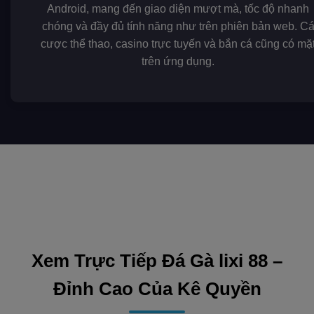
Android, mang đến giao diện mượt mà, tốc độ nhanh
chóng và đầy đủ tính năng như trên phiên bản web. C
cược thể thao, casino trực tuyến và bắn cá cũng có mặ
trên ứng dụng.
Xem Trực Tiếp Đá Gà lixi 88 –
Đỉnh Cao Của Kê Quyền