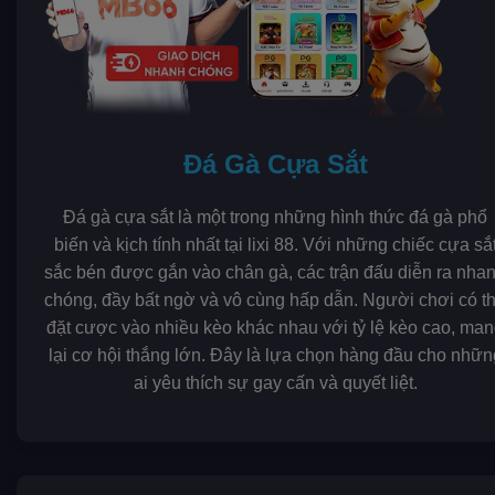
Đá Gà Cựa Sắt
Đá gà cựa sắt là một trong những hình thức đá gà phổ
biến và kịch tính nhất tại lixi 88. Với những chiếc cựa sắ
sắc bén được gắn vào chân gà, các trận đấu diễn ra nha
chóng, đầy bất ngờ và vô cùng hấp dẫn. Người chơi có t
đặt cược vào nhiều kèo khác nhau với tỷ lệ kèo cao, ma
lại cơ hội thắng lớn. Đây là lựa chọn hàng đầu cho nhữn
ai yêu thích sự gay cấn và quyết liệt.