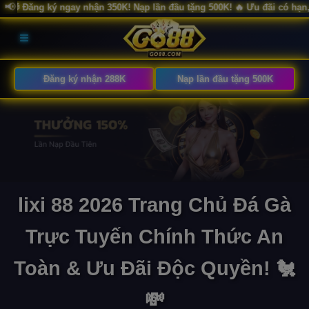
📢
 nhận 350K! Nạp lần đầu tặng 500K! 🔥 Ưu đãi có hạn, tham gia ngay!
•
Đăng ký nhận 288K
Nạp lần đầu tặng 500K
lixi 88 2026 Trang Chủ Đá Gà
Trực Tuyến Chính Thức An
Toàn & Ưu Đãi Độc Quyền! 🐔
💸