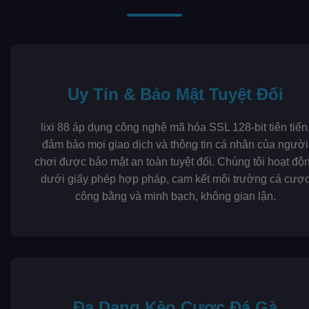
Uy Tín & Bảo Mật Tuyệt Đối
lixi 88 áp dụng công nghệ mã hóa SSL 128-bit tiên tiến
đảm bảo mọi giao dịch và thông tin cá nhân của người
chơi được bảo mật an toàn tuyệt đối. Chúng tôi hoạt độ
dưới giấy phép hợp pháp, cam kết môi trường cá cượ
công bằng và minh bạch, không gian lận.
Đa Dạng Kèo Cược Đá Gà