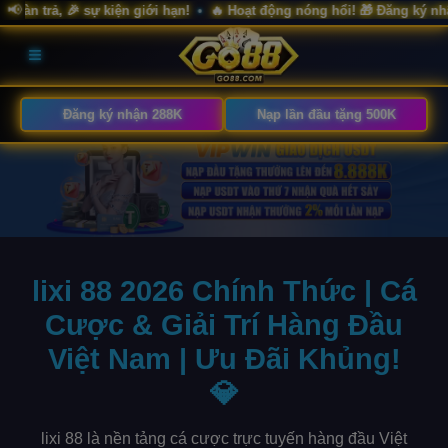
📢
 trả, 🎉 sự kiện giới hạn!
•
🔥 Hoạt động nóng hổi! 🎁 Đăng ký nhận 3
Đăng ký nhận 288K
Nạp lần đầu tặng 500K
lixi 88 2026 Chính Thức | Cá
Cược & Giải Trí Hàng Đầu
Việt Nam | Ưu Đãi Khủng!
💎
lixi 88 là nền tảng cá cược trực tuyến hàng đầu Việt