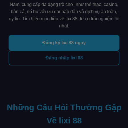
Nam, cung cấp đa dạng trò chơi như thể thao, casino,
bắn cá, nổ hũ với ưu đãi hấp dẫn và dịch vụ an toàn,
uy tín. Tìm hiểu mọi điều về lixi 88 để có trải nghiệm tốt
nhất.
Đăng ký lixi 88 ngay
Đăng nhập lixi 88
Những Câu Hỏi Thường Gặp
Về lixi 88