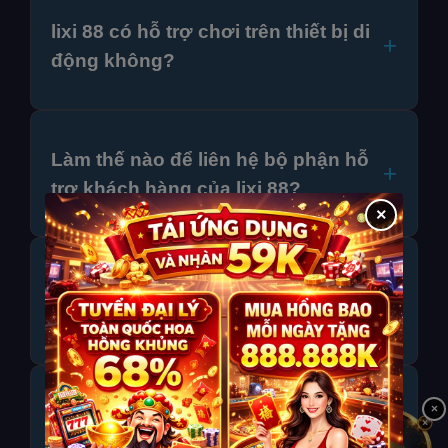
lixi 88 cung cấp một thư viện trò chơi khổng lồ và đa
có thể tìm thấy thông tin chi tiết về các chương trình
lixi 88 có hỗ trợ chơi trên thiết bị di
dạng, đáp ứng mọi sở thích của người chơi. Bạn có
+
khuyến mãi tại mục "Khuyến mãi" trên trang web của
thể tham gia cá cược thể thao với hàng ngàn trận đấu
động không?
chúng tôi. Hãy luôn kiểm tra để không bỏ lỡ những ưu
mỗi ngày, trải nghiệm casino trực tuyến với các dealer
đãi giá trị!
người thật, thử vận may với các trò nổ hũ (slot games)
đầy màu sắc, giải trí cùng game bắn cá, và thử tài dự
Có, lixi 88 được tối ưu hóa hoàn toàn để bạn có thể
đoán với đá gà. Tất cả các trò chơi đều được thiết kế
Làm thế nào để liên hệ bộ phận hỗ
trải nghiệm cá cược và giải trí trên mọi thiết bị di động.
+
với đồ họa sống động và âm thanh chân thực, mang
Bạn có thể truy cập lixi 88 trực tiếp thông qua trình
trợ khách hàng của lixi 88?
lại trải nghiệm giải trí tuyệt vời nhất. lixi 88 đảm bảo
duyệt web trên điện thoại hoặc máy tính bảng của
×
bạn sẽ tìm thấy trò chơi yêu thích của mình.
mình, hoặc tải ứng dụng di động lixi 88 (lixi 88 APP)
dành riêng cho hệ điều hành iOS và Android. Ứng
Đội ngũ hỗ trợ khách hàng của lixi 88 luôn sẵn sàng
dụng cung cấp giao diện thân thiện, dễ sử dụng và
lixi 88 có chính sách bảo mật thông
phục vụ 24/7 để giải đáp mọi thắc mắc và hỗ trợ bạn
+
đầy đủ các tính năng như trên phiên bản máy tính,
khi cần. Bạn có thể liên hệ với chúng tôi thông qua
tin như thế nào?
giúp bạn chơi game mọi lúc mọi nơi. Tải APP lixi 88
nhiều kênh khác nhau như chat trực tuyến trên trang
ngay để không bỏ lỡ bất kỳ khoảnh khắc giải trí nào.
web, số điện thoại hotline, email hoặc các ứng dụng
nhắn tin phổ biến. Chúng tôi cam kết phản hồi nhanh
Tại lixi 88, bảo mật thông tin khách hàng là ưu tiên
chóng và chuyên nghiệp để đảm bảo trải nghiệm tốt
×
Chính sách cá cược có trách nhiệm
hàng đầu. Chúng tôi áp dụng các biện pháp bảo mật
+
nhất cho người chơi. Liên hệ hỗ trợ lixi 88 bất cứ khi
tiên tiến nhất, bao gồm công nghệ mã hóa SSL 128-bit
của lixi 88 là gì?
nào bạn cần.