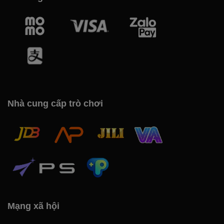
Nhà cung cấp trò chơi
Mạng xã hội