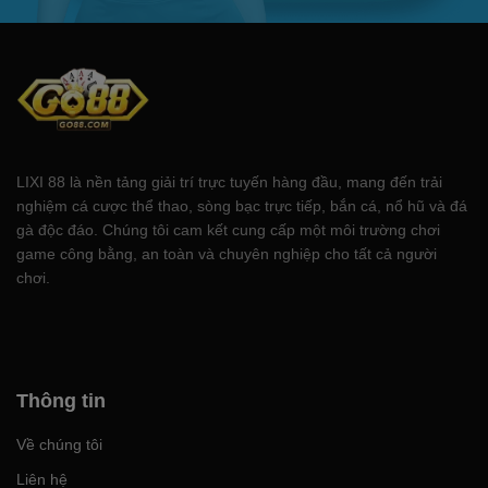
LIXI 88 là nền tảng giải trí trực tuyến hàng đầu, mang đến trải
nghiệm cá cược thể thao, sòng bạc trực tiếp, bắn cá, nổ hũ và đá
gà độc đáo. Chúng tôi cam kết cung cấp một môi trường chơi
game công bằng, an toàn và chuyên nghiệp cho tất cả người
chơi.
Thông tin
Về chúng tôi
Liên hệ