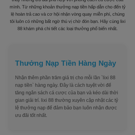
mình. Từ những khoản thưởng nạp tiền hấp dẫn cho đến tỷ
lệ hoàn trả cao và cơ hội nhận vòng quay miễn phí, chúng
tôi luôn có những bất ngờ thú vị chờ đón bạn. Hãy cùng lixi
88 khám phá chi tiết các loại thưởng phổ biến nhất.
Thưởng Nạp Tiền Hàng Ngày
Nhận thêm phần trăm giá trị cho mỗi lần `lixi 88
nạp tiền` hàng ngày. Đây là cách tuyệt vời để
tăng ngân sách cá cược của bạn và kéo dài thời
gian giải trí. lixi 88 thường xuyên cập nhật các tỷ
lệ thưởng nạp để đảm bảo bạn luôn nhận được
ưu đãi tốt nhất.