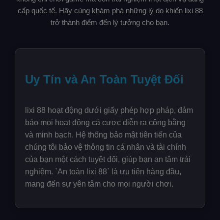
cấp quốc tế. Hãy cùng khám phá những lý do khiến lixi 88
trở thành điểm đến lý tưởng cho bạn.
Uy Tín và An Toàn Tuyệt Đối
lixi 88 hoạt động dưới giấy phép hợp pháp, đảm
bảo mọi hoạt động cá cược diễn ra công bằng
và minh bạch. Hệ thống bảo mật tiên tiến của
chúng tôi bảo vệ thông tin cá nhân và tài chính
của bạn một cách tuyệt đối, giúp bạn an tâm trải
nghiệm. `An toàn lixi 88` là ưu tiên hàng đầu,
mang đến sự yên tâm cho mọi người chơi.