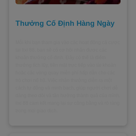
Thưởng Cố Định Hàng Ngày
Mỗi khi bạn tham gia vào các hoạt động cá cược
tại lixi 88, bạn sẽ có cơ hội nhận được các
khoản thưởng cố định. Đây có thể là điểm
thưởng tích lũy, tiền mặt trực tiếp vào tài khoản
hoặc các vòng quay miễn phí hấp dẫn cho các
trò chơi nổ hũ. Việc nhận thưởng diễn ra một
cách tự động và minh bạch, giúp người chơi dễ
dàng theo dõi và tận hưởng thành quả của mình.
lixi 88 cam kết mang lại sự công bằng và rõ ràng
trong mọi giao dịch.