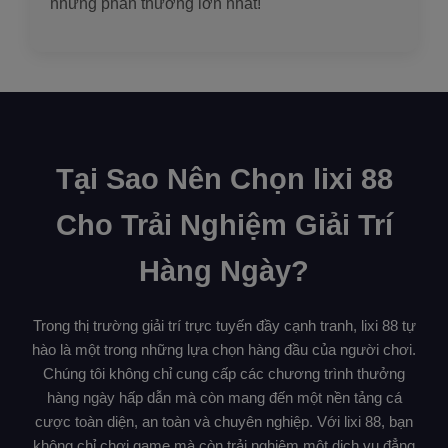
những phần thưởng lớn nhất!
Tại Sao Nên Chọn lixi 88
Cho Trải Nghiệm Giải Trí
Hàng Ngày?
Trong thị trường giải trí trực tuyến đầy cạnh tranh, lixi 88 tự
hào là một trong những lựa chọn hàng đầu của người chơi.
Chúng tôi không chỉ cung cấp các chương trình thưởng
hàng ngày hấp dẫn mà còn mang đến một nền tảng cá
cược toàn diện, an toàn và chuyên nghiệp. Với lixi 88, bạn
không chỉ chơi game mà còn trải nghiệm một dịch vụ đẳng