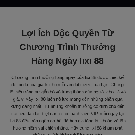
Lợi Ích Độc Quyền Từ
Chương Trình Thưởng
Hàng Ngày lixi 88
Chương trình thưởng hàng ngày của lixi 88 được thiết kế
để tối đa hóa giá trị cho mỗi lần đặt cược của bạn. Chúng
tôi hiểu rằng sự gắn bó và trung thành của người chơi là vô
giá, vì vậy lixi 88 luôn nỗ lực mang đến những phần quà
xứng đáng nhất. Từ những khoản thưởng cố định cho đến
các ưu đãi đặc biệt dành cho thành viên VIP, mỗi ngày tại
lixi 88 đều tràn ngập cơ hội để bạn gia tăng tài khoản và tận
hưởng niềm vui chiến thắng. Hãy cùng lixi 88 khám phá