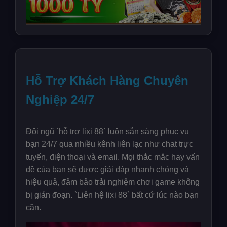
Hỗ Trợ Khách Hàng Chuyên
Nghiệp 24/7
Đội ngũ `hỗ trợ lixi 88` luôn sẵn sàng phục vụ
bạn 24/7 qua nhiều kênh liên lạc như chat trực
tuyến, điện thoại và email. Mọi thắc mắc hay vấn
đề của bạn sẽ được giải đáp nhanh chóng và
hiệu quả, đảm bảo trải nghiệm chơi game không
bị gián đoạn. `Liên hệ lixi 88` bất cứ lúc nào bạn
cần.