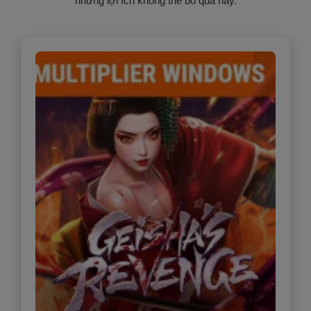
những lợi ích không thể bỏ qua này.