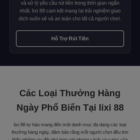
và xử lý yêu cầu rút tiền trong thời gian ngắn
nhất. lixi 88 cam kết mang lại trải nghiệm giao
dịch suôn sẻ và an toàn cho tất cả người chơi.
Hỗ Trợ Rút Tiền
Các Loại Thưởng Hàng
Ngày Phổ Biến Tại lixi 88
lixi 88 tự hào mang đến một danh mục đa dạng các loại
thưởng hàng ngày, đảm bảo rằng mỗi người chơi đều tìm
thấy những ưu đãi phù hợp với phong cách cá cược của