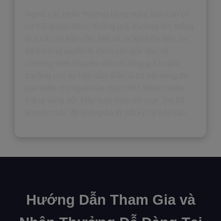
Ngoài các phần thưởng hàng ngày, bạn còn có
cơ hội giành được những giải thưởng lớn thông
qua các sự kiện đặc biệt và jackpot lũy tiến. lixi
88 thường xuyên tổ chức các giải đấu và
chương trình khuyến mãi với tổng giá trị giải
thưởng cực kỳ hấp dẫn. Đây là cơ hội vàng để
bạn biến những khoản cược nhỏ thành chiến
thắng vang dội. Hãy luôn theo dõi mục `lixi 88
khuyến mãi` để không bỏ lỡ bất kỳ cơ hội nào.
Hướng Dẫn Tham Gia và