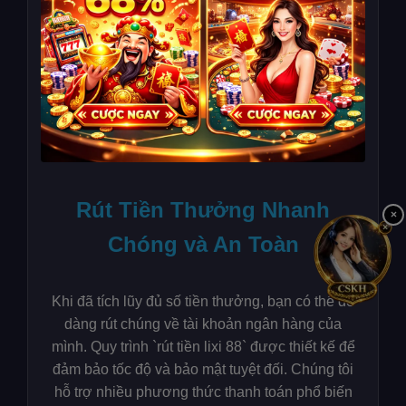
Rút Tiền Thưởng Nhanh
×
Chóng và An Toàn
Khi đã tích lũy đủ số tiền thưởng, bạn có thể dễ
dàng rút chúng về tài khoản ngân hàng của
mình. Quy trình `rút tiền lixi 88` được thiết kế để
đảm bảo tốc độ và bảo mật tuyệt đối. Chúng tôi
hỗ trợ nhiều phương thức thanh toán phổ biến