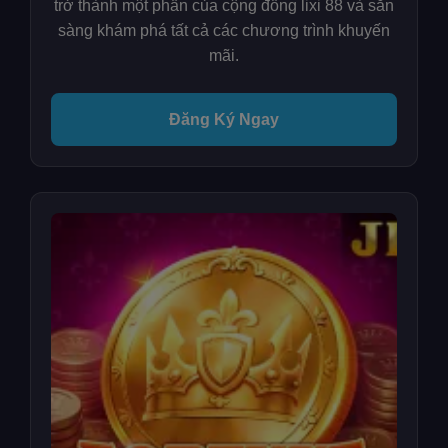
trở thành một phần của cộng đồng lixi 88 và sẵn
sàng khám phá tất cả các chương trình khuyến
mãi.
Đăng Ký Ngay