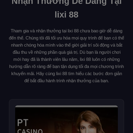
Nhận Thưởng Dễ Dàng Tại
lixi 88
Tham gia và nhận thưởng tại lixi 88 chưa bao giờ dễ dàng
đến thế. Chúng tôi đã tối ưu hóa mọi quy trình để bạn có thể
nhanh chóng hòa mình vào thế giới giải trí sôi động và bắt
đầu thu về những phần quà giá trị. Dù bạn là người chơi
mới hay đã là thành viên lâu năm, lixi 88 luôn có những
hướng dẫn rõ ràng để bạn tận dụng tối đa mọi chương trình
khuyến mãi. Hãy cùng lixi 88 tìm hiểu các bước đơn giản
để bắt đầu hành trình nhận thưởng của bạn.