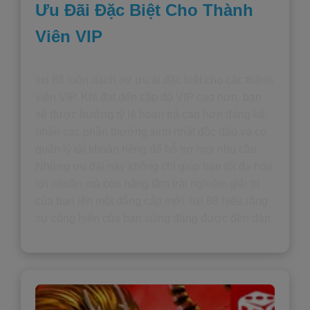
Ưu Đãi Đặc Biệt Cho Thành
Viên VIP
lixi 88 luôn dành sự ưu ái đặc biệt cho các thành
viên VIP. Khi đạt đến cấp độ VIP cao hơn, bạn
sẽ được hưởng tỷ lệ hoàn trả cao hơn đáng kể,
nhận các phần thưởng sinh nhật độc đáo và có
quản lý tài khoản riêng để hỗ trợ mọi nhu cầu.
Những ưu đãi này không chỉ giúp bạn tối đa hóa
lợi nhuận mà còn nâng tầm trải nghiệm giải trí
của bạn lên một đẳng cấp mới. lixi 88 hiểu rằng
sự cống hiến của bạn xứng đáng được đền đáp.