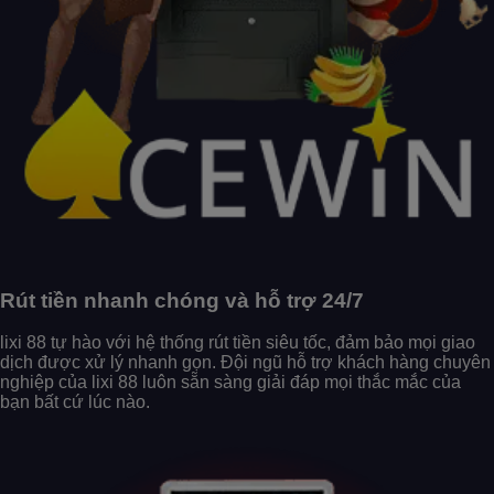
Rút tiền nhanh chóng và hỗ trợ 24/7
lixi 88 tự hào với hệ thống rút tiền siêu tốc, đảm bảo mọi giao
dịch được xử lý nhanh gọn. Đội ngũ hỗ trợ khách hàng chuyên
nghiệp của lixi 88 luôn sẵn sàng giải đáp mọi thắc mắc của
bạn bất cứ lúc nào.