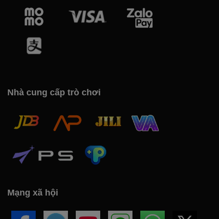
Nhà cung cấp trò chơi
Mạng xã hội