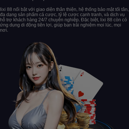
lixi 88 nổi bật với giao diện thân thiện, hệ thống bảo mật tối tân,
đa dạng sản phẩm cá cược, tỷ lệ cược cạnh tranh, và dịch vụ
hỗ trợ khách hàng 24/7 chuyên nghiệp. Đặc biệt, lixi 88 còn có
ứng dụng di động tiện lợi, giúp bạn trải nghiệm mọi lúc, mọi
nơi.