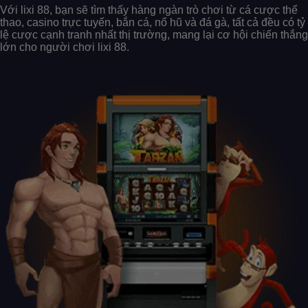
Với lixi 88, bạn sẽ tìm thấy hàng ngàn trò chơi từ cá cược thể
thao, casino trực tuyến, bắn cá, nổ hũ và đá gà, tất cả đều có tỷ
lệ cược cạnh tranh nhất thị trường, mang lại cơ hội chiến thắng
lớn cho người chơi lixi 88.