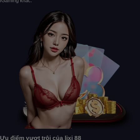
iGaming khác.
Ưu điểm vượt trội của lixi 88