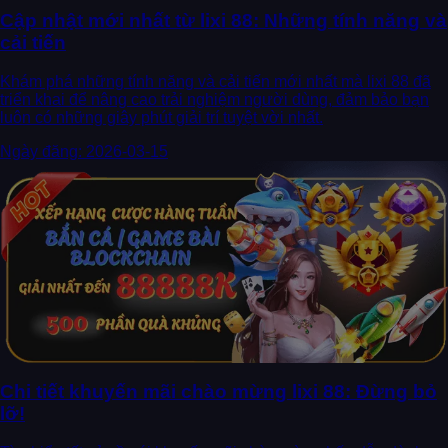
Cập nhật mới nhất từ lixi 88: Những tính năng và
cải tiến
Khám phá những tính năng và cải tiến mới nhất mà lixi 88 đã
triển khai để nâng cao trải nghiệm người dùng, đảm bảo bạn
luôn có những giây phút giải trí tuyệt vời nhất.
Ngày đăng: 2026-03-15
Chi tiết khuyến mãi chào mừng lixi 88: Đừng bỏ
lỡ!