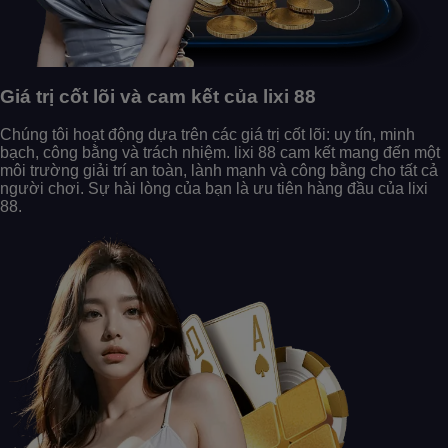
Giá trị cốt lõi và cam kết của lixi 88
Chúng tôi hoạt động dựa trên các giá trị cốt lõi: uy tín, minh
bạch, công bằng và trách nhiệm. lixi 88 cam kết mang đến một
môi trường giải trí an toàn, lành mạnh và công bằng cho tất cả
người chơi. Sự hài lòng của bạn là ưu tiên hàng đầu của lixi
88.