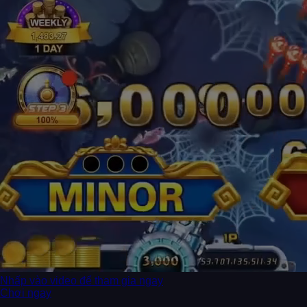
Nhấp vào video để tham gia ngay
Chơi ngay