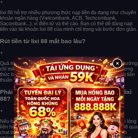
+
lixi 88 hỗ trợ nhiều phương thức nạp tiền đa dạng như chuyển
khoản ngân hàng (Vietcombank, ACB, Techcombank,
Sacombank...), ví điện tử và thẻ cào. Bạn có thể dễ dàng nạp
tiền vào tài khoản lixi 88 của mình chỉ trong vài bước đơn giản.
Rút tiền từ lixi 88 mất bao lâu?
+
×
Quá trình rút tiền tại lixi 88 được xử lý rất nhanh chóng, thường
chỉ mất từ 5 đến 30 phút tùy thuộc vào ngân hàng và phương
thức bạn chọn. Chúng tôi cam kết mang lại trải nghiệm rút tiền
thuận tiện nhất cho người chơi lixi 88.
Phải làm gì nếu tôi gặp sự cố khi rút tiền tại lixi
88?
+
Nếu bạn gặp bất kỳ vấn đề nào trong quá trình rút tiền, vui lòng
liên hệ ngay với đội ngũ hỗ trợ khách hàng 24/7 của lixi 88 qua
chat trực tuyến, điện thoại hoặc email. Chúng tôi sẽ nhanh
chóng kiểm tra và hỗ trợ bạn giải quyết mọi vấn đề liên quan