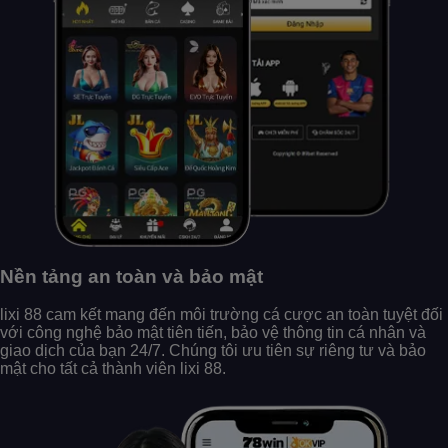
Nền tảng an toàn và bảo mật
lixi 88 cam kết mang đến môi trường cá cược an toàn tuyệt đối
với công nghệ bảo mật tiên tiến, bảo vệ thông tin cá nhân và
giao dịch của bạn 24/7. Chúng tôi ưu tiên sự riêng tư và bảo
mật cho tất cả thành viên lixi 88.