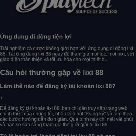
Ứng dụng di động tiện lợi
Trải nghiệm cá cược không giới hạn với ứng dụng di động lixi
88. Tải ứng dụng lixi 88 ngay để tham gia mọi lúc, mọi nơi, với
giao diện thân thiện và tối ưu hóa cho mọi thiết bị.
Câu hỏi thường gặp về lixi 88
Làm thế nào để đăng ký tài khoản lixi 88?
+
Để đăng ký tài khoản lixi 88, bạn chỉ cần truy cập trang web
chính thức của chúng tôi, nhấp vào nút "Đăng ký" và làm theo
các bước hướng dẫn đơn giản. Quá trình này chỉ mất vài phút
và bạn sẽ sẵn sàng tham gia thế giới giải trí lixi 88.