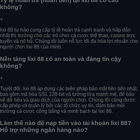
Tỷ lệ hoàn trả (hoàn tiền) tại lixi 88 có cao
không?
+
lixi 88 tự hào cung cấp tỷ lệ hoàn trả cạnh tranh và hấp dẫn
nhất thị trường cho các trò chơi cá cược thể thao, casino trực
tuyến và nổ hũ. Chúng tôi luôn nỗ lực tối đa hóa lợi nhuận cho
người chơi lixi 88 của mình.
Nền tảng lixi 88 có an toàn và đáng tin cậy
không?
+
Tuyệt đối. lixi 88 áp dụng các biện pháp bảo mật tiên tiến nhất,
bao gồm mã hóa SSL 128-bit và tường lửa mạnh mẽ, để bảo
vệ dữ liệu và giao dịch của người chơi. Chúng tôi cũng được
cấp phép và quản lý bởi các tổ chức uy tín, đảm bảo môi
trường cá cược công bằng và minh bạch tại lixi 88.
Làm thế nào để nạp tiền vào tài khoản lixi 88?
Hỗ trợ những ngân hàng nào?