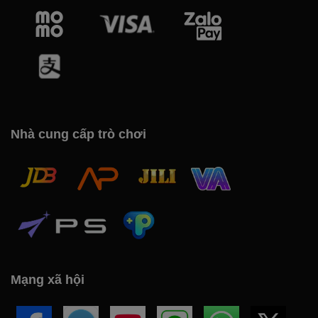
Nhà cung cấp trò chơi
Mạng xã hội