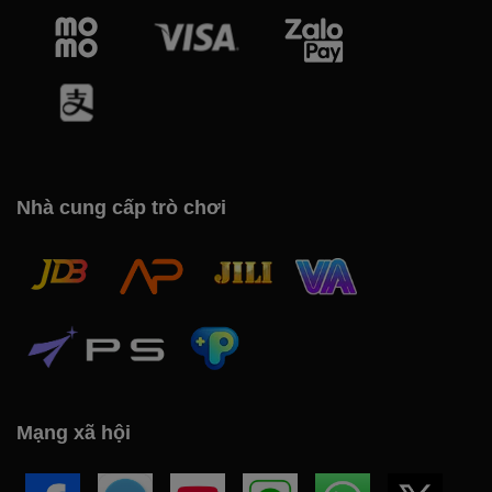
Nhà cung cấp trò chơi
Mạng xã hội