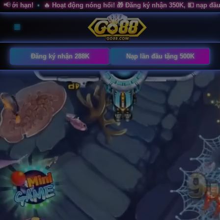
📢
 Hoạt động nóng hổi! 🎁 Đăng ký nhận 350K, 💵 nạp đầu tặng 500K, ⭐ th
Đăng ký nhận 288K
Nạp lần đầu tặng 500K