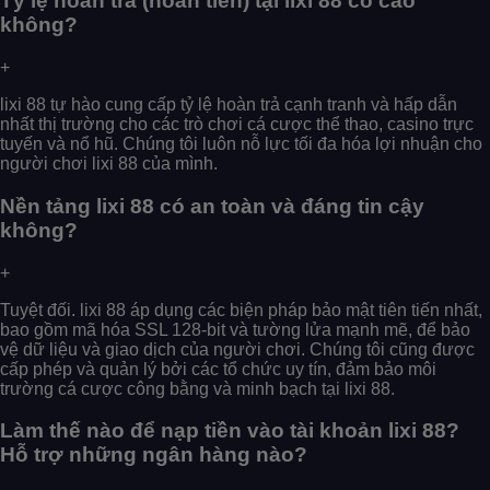
Tỷ lệ hoàn trả (hoàn tiền) tại lixi 88 có cao
không?
+
lixi 88 tự hào cung cấp tỷ lệ hoàn trả cạnh tranh và hấp dẫn
nhất thị trường cho các trò chơi cá cược thể thao, casino trực
tuyến và nổ hũ. Chúng tôi luôn nỗ lực tối đa hóa lợi nhuận cho
người chơi lixi 88 của mình.
Nền tảng lixi 88 có an toàn và đáng tin cậy
không?
+
Tuyệt đối. lixi 88 áp dụng các biện pháp bảo mật tiên tiến nhất,
bao gồm mã hóa SSL 128-bit và tường lửa mạnh mẽ, để bảo
vệ dữ liệu và giao dịch của người chơi. Chúng tôi cũng được
cấp phép và quản lý bởi các tổ chức uy tín, đảm bảo môi
trường cá cược công bằng và minh bạch tại lixi 88.
Làm thế nào để nạp tiền vào tài khoản lixi 88?
Hỗ trợ những ngân hàng nào?