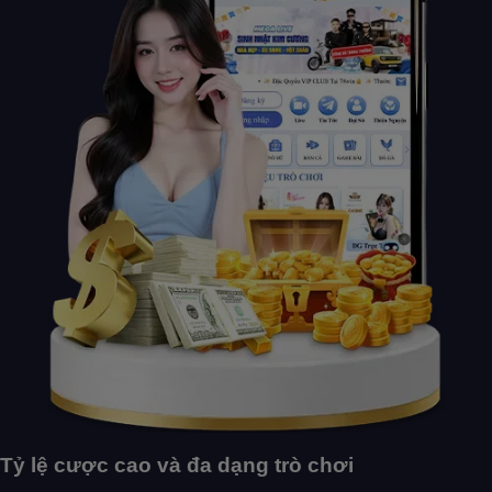
Tỷ lệ cược cao và đa dạng trò chơi