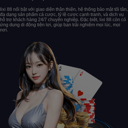
lixi 88 nổi bật với giao diện thân thiện, hệ thống bảo mật tối tân,
đa dạng sản phẩm cá cược, tỷ lệ cược cạnh tranh, và dịch vụ
hỗ trợ khách hàng 24/7 chuyên nghiệp. Đặc biệt, lixi 88 còn có
ứng dụng di động tiện lợi, giúp bạn trải nghiệm mọi lúc, mọi
nơi.