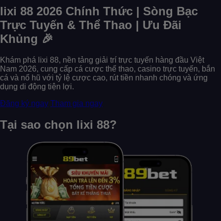
lixi 88 2026 Chính Thức | Sòng Bạc
Trực Tuyến & Thể Thao | Ưu Đãi
Khủng 🎉
Khám phá lixi 88, nền tảng giải trí trực tuyến hàng đầu Việt
Nam 2026, cung cấp cá cược thể thao, casino trực tuyến, bắn
cá và nổ hũ với tỷ lệ cược cao, rút tiền nhanh chóng và ứng
dụng di động tiện lợi.
Đăng ký ngay
Tham gia ngay
Tại sao chọn lixi 88?