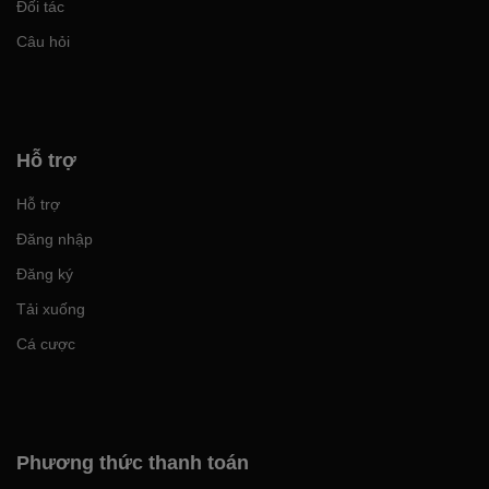
Đối tác
Câu hỏi
Hỗ trợ
Hỗ trợ
Đăng nhập
Đăng ký
Tải xuống
Cá cược
Phương thức thanh toán