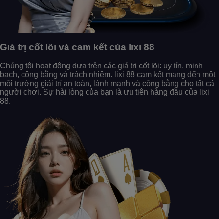
Giá trị cốt lõi và cam kết của lixi 88
Chúng tôi hoạt động dựa trên các giá trị cốt lõi: uy tín, minh
bạch, công bằng và trách nhiệm. lixi 88 cam kết mang đến một
môi trường giải trí an toàn, lành mạnh và công bằng cho tất cả
người chơi. Sự hài lòng của bạn là ưu tiên hàng đầu của lixi
88.