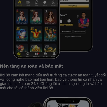
Nền tảng an toàn và bảo mật
lixi 88 cam kết mang đến môi trường cá cược an toàn tuyệt đối
với công nghệ bảo mật tiên tiến, bảo vệ thông tin cá nhân và
giao dịch của bạn 24/7. Chúng tôi ưu tiên sự riêng tư và bảo
mật cho tất cả thành viên lixi 88.