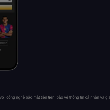
với công nghệ bảo mật tiên tiến, bảo vệ thông tin cá nhân và gi