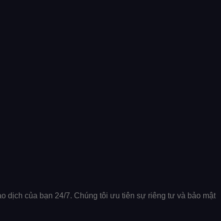
ao dịch của bạn 24/7. Chúng tôi ưu tiên sự riêng tư và bảo mật