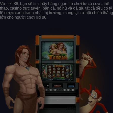
Với lixi 88, bạn sẽ tìm thấy hàng ngàn trò chơi từ cá cược thể
thao, casino trực tuyến, bắn cá, nổ hũ và đá gà, tất cả đều có tỷ
lệ cược cạnh tranh nhất thị trường, mang lại cơ hội chiến thắng
lớn cho người chơi lixi 88.