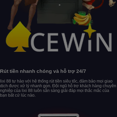
Rút tiền nhanh chóng và hỗ trợ 24/7
lixi 88 tự hào với hệ thống rút tiền siêu tốc, đảm bảo mọi giao
dịch được xử lý nhanh gọn. Đội ngũ hỗ trợ khách hàng chuyên
nghiệp của lixi 88 luôn sẵn sàng giải đáp mọi thắc mắc của
bạn bất cứ lúc nào.