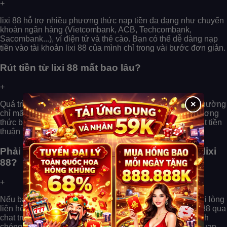
+
lixi 88 hỗ trợ nhiều phương thức nạp tiền đa dạng như chuyển
khoản ngân hàng (Vietcombank, ACB, Techcombank,
Sacombank...), ví điện tử và thẻ cào. Bạn có thể dễ dàng nạp
tiền vào tài khoản lixi 88 của mình chỉ trong vài bước đơn giản.
Rút tiền từ lixi 88 mất bao lâu?
+
×
Quá trình rút tiền tại lixi 88 được xử lý rất nhanh chóng, thường
chỉ mất từ 5 đến 30 phút tùy thuộc vào ngân hàng và phương
thức bạn chọn. Chúng tôi cam kết mang lại trải nghiệm rút tiền
thuận tiện nhất cho người chơi lixi 88.
Phải làm gì nếu tôi gặp sự cố khi rút tiền tại lixi
88?
+
Nếu bạn gặp bất kỳ vấn đề nào trong quá trình rút tiền, vui lòng
liên hệ ngay với đội ngũ hỗ trợ khách hàng 24/7 của lixi 88 qua
chat trực tuyến, điện thoại hoặc email. Chúng tôi sẽ nhanh
chóng kiểm tra và hỗ trợ bạn giải quyết mọi vấn đề liên quan