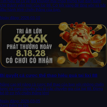
Tìm hiểu tất cả về gói khuyến mãi chào mừng hấp dẫn dành
cho thành viên mới của lixi 88. Cơ hội vàng để tăng vốn và bắt
đầu hành trình chiến thắng của bạn.
Ngày đăng: 2026-03-10
Bí quyết cá cược thể thao hiệu quả tại lixi 88
Nâng cao kỹ năng cá cược thể thao của bạn với những chiến
lược và mẹo chuyên sâu từ các chuyên gia của lixi 88. Đừng
bỏ lỡ cơ hội chiến thắng lớn!
Ngày đăng: 2026-03-05
Xem thêm tin tức