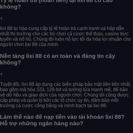
Tỷ lệ hoàn trả (hoàn tiền) tại lixi 88 có cao
không?
+
lixi 88 tự hào cung cấp tỷ lệ hoàn trả cạnh tranh và hấp dẫn
nhất thị trường cho các trò chơi cá cược thể thao, casino trực
tuyến và nổ hũ. Chúng tôi luôn nỗ lực tối đa hóa lợi nhuận cho
người chơi lixi 88 của mình.
Nền tảng lixi 88 có an toàn và đáng tin cậy
không?
+
Tuyệt đối. lixi 88 áp dụng các biện pháp bảo mật tiên tiến nhất,
bao gồm mã hóa SSL 128-bit và tường lửa mạnh mẽ, để bảo
vệ dữ liệu và giao dịch của người chơi. Chúng tôi cũng được
cấp phép và quản lý bởi các tổ chức uy tín, đảm bảo môi
trường cá cược công bằng và minh bạch tại lixi 88.
Làm thế nào để nạp tiền vào tài khoản lixi 88?
Hỗ trợ những ngân hàng nào?