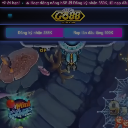
📢
Hoạt động nóng hổi! 🎁 Đăng ký nhận 350K, 💵 nạp đầu tặng 500K, ⭐ tha
Đăng ký nhận 288K
Nạp lần đầu tặng 500K