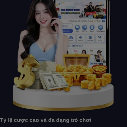
Tỷ lệ cược cao và đa dạng trò chơi