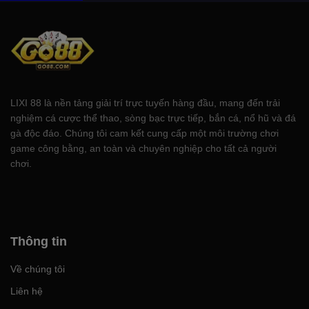
LIXI 88 là nền tảng giải trí trực tuyến hàng đầu, mang đến trải
nghiệm cá cược thể thao, sòng bạc trực tiếp, bắn cá, nổ hũ và đá
gà độc đáo. Chúng tôi cam kết cung cấp một môi trường chơi
game công bằng, an toàn và chuyên nghiệp cho tất cả người
chơi.
Thông tin
Về chúng tôi
Liên hệ